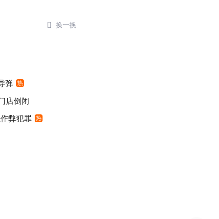

换一换
导弹
热
后门店倒闭
织作弊犯罪
热