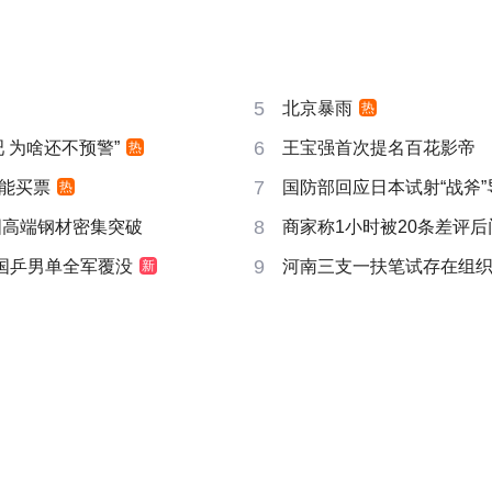
5
北京暴雨
热
6
吧 为啥还不预警”
王宝强首次提名百花影帝
热
7
能买票
国防部回应日本试射“战斧”
热
8
国高端钢材密集突破
商家称1小时被20条差评
9
 国乒男单全军覆没
河南三支一扶笔试存在组
新