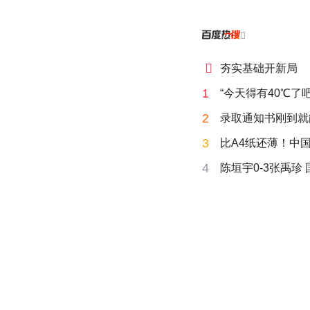


夯实基础开新局
1
“今天得有40℃了
2
录取通知书刚到就
3
比A4纸还薄！中
4
陈垣宇0-3张禹珍