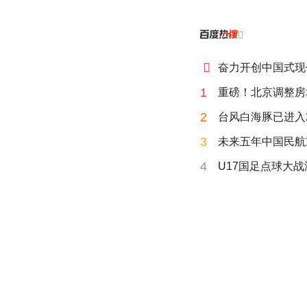


奋力开创中国式现
1
重磅！北京调整房
2
台风白海豚已进入
3
未来五年中国民航
4
U17国足点球大