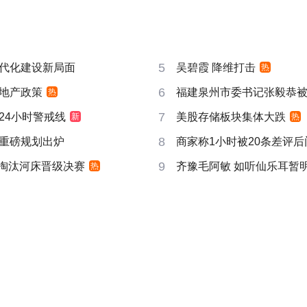
5
代化建设新局面
吴碧霞 降维打击
热
6
地产政策
福建泉州市委书记张毅恭
热
7
24小时警戒线
美股存储板块集体大跌
新
热
8
重磅规划出炉
商家称1小时被20条差评
9
战淘汰河床晋级决赛
齐豫毛阿敏 如听仙乐耳暂
热