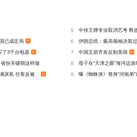
5
中传王牌专业取消艺考 释放
6
国已成定局
伊朗总统：最高领袖决策过程
热
7
买了3千台电器
中国五箭齐发反制美国
热
热
8
多省份关键期这样做
母子在“天津之眼”海河边
9
床虱 住客反被怼
曝《蜘蛛侠》替身“河南弟
热