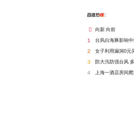


向新 向前
1
台风白海豚影响中
2
女子利用漏洞0元
3
防大汛防强台风 
4
上海一酒店房间爬满