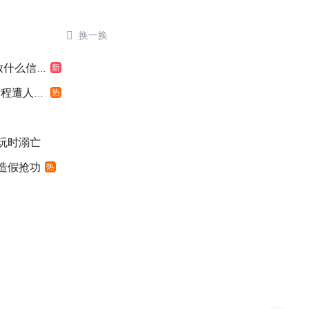

换一换
什么信号
新
遭人利用
热
游玩时溺亡
”造假抢功
热