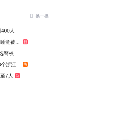

换一换
400人
觉被摇醒
新
选警校
浙江面积
热
至7人
新