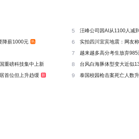
5
汪峰公司因AI从1100人减到
6
要降薪1000元
实拍四川宜宾地震：网友称睡
热
7
越来越多高分考生放弃985
8
国重磅科技集中上新
台风白海豚体型变大近似13个
9
居首位但上升趋缓
泰国校园枪击案死亡人数升
新