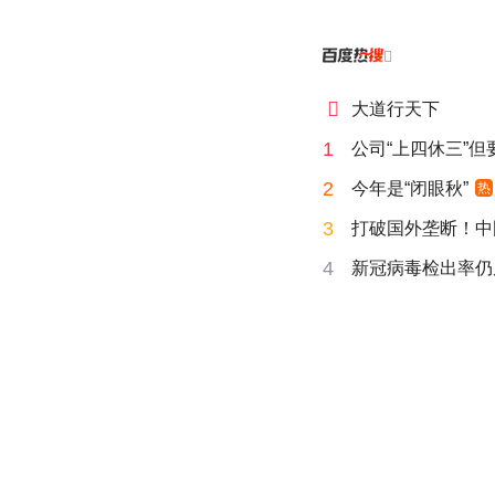


大道行天下
1
公司“上四休三”但
2
今年是“闭眼秋”
热
3
打破国外垄断！中
4
新冠病毒检出率仍